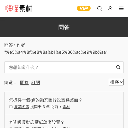
問答
問答
›
作者
"%e5%a4%8f%e8%8a%b1%e5%86%ac%e9%9b%aa"
篩選：
問答
訂閱
怎樣将一個gif的動态圖片設置爲桌面？
夏花冬雪
提問于 3 年 之前
•
素材
奇迹暖暖動态壁紙怎麽設置？