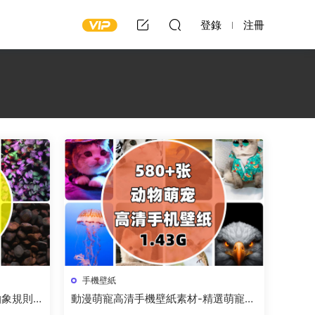
登錄
注冊
手機壁紙
抽象規則
動漫萌寵高清手機壁紙素材-精選萌寵動
物圖鑒大全資源下載