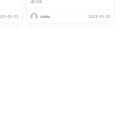
106
023-05-23
cuixiu
2023-05-23