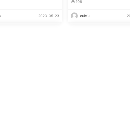
106
u
2023-05-23
cuixiu
2