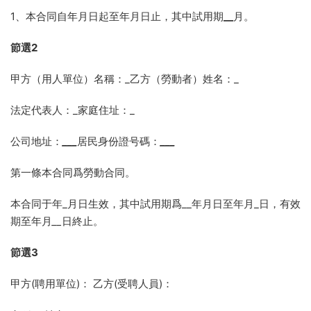
1、本合同自年月日起至年月日止，其中試用期
__
月。
節選2
甲方（用人單位）名稱：_乙方（勞動者）姓名：_
法定代表人：_家庭住址：_
公司地址：
___
居民身份證号碼：
___
第一條本合同爲勞動合同。
本合同于年_月日生效，其中試用期爲__年月日至年月_日，有效
期至年月
__
日終止。
節選3
甲方(聘用單位)： 乙方(受聘人員)：