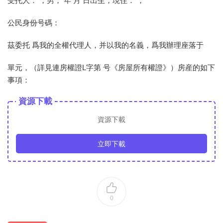
受托人： ，男， 年 月 日出生，現住： ，
公民身份号碼：
茲委托 爲我的全權代理人，并以我的名義，爲我辦理座落于
單元，（詳見連房權證L字第 号《房屋所有權證》）房産的如下
事項：
資源下載
資源下載
立即下載
0