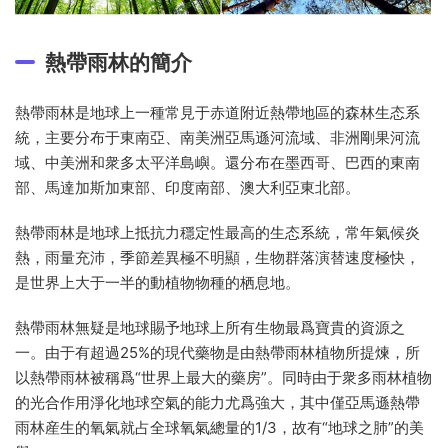
熱帶雨林的簡介
熱帶雨林是地球上一種常見于赤道附近熱帶地區的森林生态系
統，主要分布于東南亞、南美洲亞馬遜河流域、非洲剛果河流
域、中美洲和衆多太平洋島嶼。還分布在墨西哥、巴西的東南
部、馬達加斯加東部、印度南部、澳大利亞東北部。
熱帶雨林是地球上抵抗力穩定性最高的生态系統，常年氣候炎
熱，雨量充沛，季節差異極不明顯，生物群落演替速度極快，
是世界上大于一半的動植物物種的栖息地。
熱帶雨林無疑是地球賜予地球上所有生物最爲寶貴的資源之
一。由于有超過25%的現代藥物是由熱帶雨林植物所提煉，所
以熱帶雨林被稱爲“世界上最大的藥房”。同時由于衆多雨林植物
的光合作用淨化地球空氣的能力尤爲強大，其中僅亞馬遜熱帶
雨林産生的氧氣就占全球氧氣總量的1/3，故有“地球之肺”的美