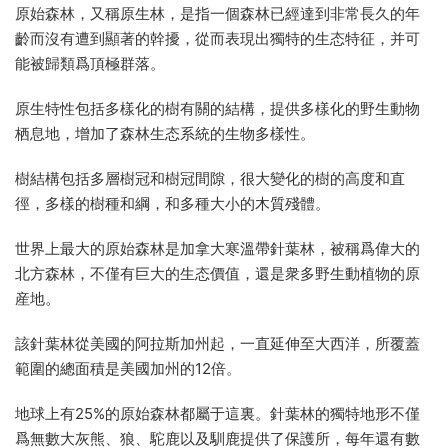
原始森林，又稱原生林，是指一個森林已經達到非常長久的年
齡而沒有遭到顯著的幹擾，從而表現出獨特的生态特征，并可
能被歸類爲頂極群落。
原生特性包括多樣化的樹有關的結構，提供多樣化的野生動物
栖息地，增加了森林生态系統的生物多樣性。
樹結構包括多層樹冠和樹冠間隙，很大變化的樹的高度和直
徑，多樣的樹種和綱，和多種大小的木質殘體。
世界上最大的原始森林是加拿大寒溫帶針葉林，被稱爲偉大的
北方森林，不僅有巨大的生态價值，還是衆多野生動植物的原
産地。
該針葉林從美國的阿拉斯加州起，一直延伸至大西洋，所覆蓋
範圍的總面積是美國加州的12倍。
地球上有25%的原始森林都屬于這裏。針葉林的獨特地形不僅
爲無數大灰熊、狼、駝鹿以及馴鹿提供了保護所，每年還有數