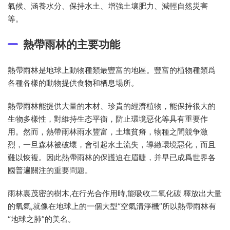
氣候、涵養水分、保持水土、增強土壤肥力、減輕自然災害
等。
熱帶雨林的主要功能
熱帶雨林是地球上動物種類最豐富的地區。豐富的植物種類爲
各種各樣的動物提供食物和栖息場所。
熱帶雨林能提供大量的木材、珍貴的經濟植物，能保持很大的
生物多樣性，對維持生态平衡，防止環境惡化等具有重要作
用。然而，熱帶雨林雨水豐富，土壤貧瘠，物種之間競争激
烈，一旦森林被破壞，會引起水土流失，導緻環境惡化，而且
難以恢複。因此熱帶雨林的保護迫在眉睫，并早已成爲世界各
國普遍關注的重要問題。
雨林裏茂密的樹木,在行光合作用時,能吸收二氧化碳 釋放出大量
的氧氣,就像在地球上的一個大型“空氣清淨機”所以熱帶雨林有
“地球之肺”的美名。