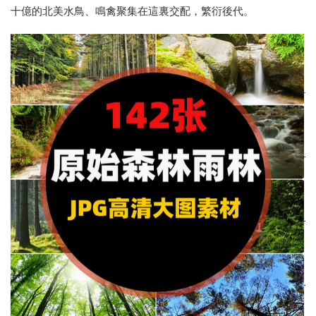
十億的北美水鳥、鳴禽聚集在這裏交配，繁衍後代。