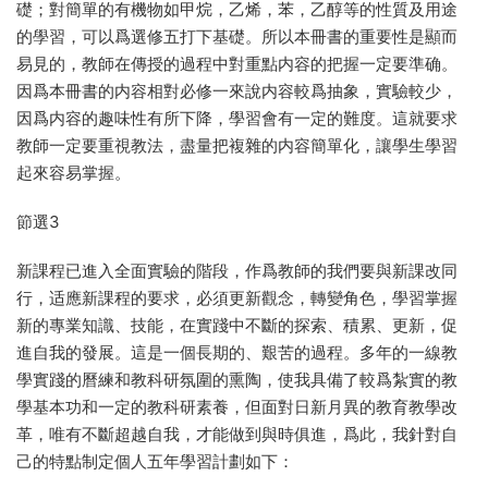
礎；對簡單的有機物如甲烷，乙烯，苯，乙醇等的性質及用途
的學習，可以爲選修五打下基礎。所以本冊書的重要性是顯而
易見的，教師在傳授的過程中對重點内容的把握一定要準确。
因爲本冊書的内容相對必修一來說内容較爲抽象，實驗較少，
因爲内容的趣味性有所下降，學習會有一定的難度。這就要求
教師一定要重視教法，盡量把複雜的内容簡單化，讓學生學習
起來容易掌握。
節選3
新課程已進入全面實驗的階段，作爲教師的我們要與新課改同
行，适應新課程的要求，必須更新觀念，轉變角色，學習掌握
新的專業知識、技能，在實踐中不斷的探索、積累、更新，促
進自我的發展。這是一個長期的、艱苦的過程。多年的一線教
學實踐的曆練和教科研氛圍的熏陶，使我具備了較爲紮實的教
學基本功和一定的教科研素養，但面對日新月異的教育教學改
革，唯有不斷超越自我，才能做到與時俱進，爲此，我針對自
己的特點制定個人五年學習計劃如下：