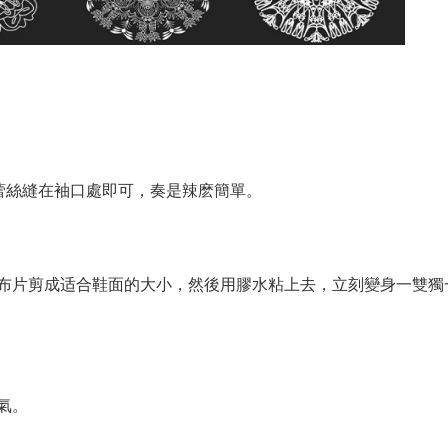
蕾絲縫在袖口處即可，奏是辣麽簡單。
布片剪成适合鞋面的大小，然後用膠水粘上去，立刻變身一雙獨
氣。