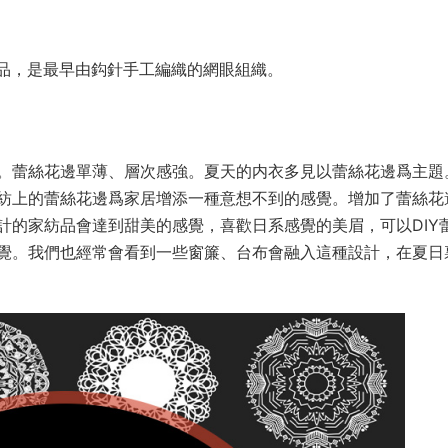
來品，是最早由鈎針手工編織的網眼組織。
。蕾絲花邊單薄、層次感強。夏天的内衣多見以蕾絲花邊爲主題
紡上的蕾絲花邊爲家居增添一種意想不到的感覺。增加了蕾絲花
計的家紡品會達到甜美的感覺，喜歡日系感覺的美眉，可以DIY
覺。我們也經常會看到一些窗簾、台布會融入這種設計，在夏日