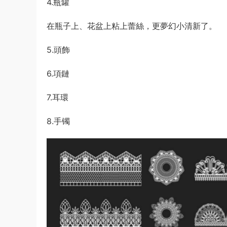
4.瓶罐
在瓶子上、花盆上粘上蕾絲，更夢幻小清新了。
5.頭飾
6.項鏈
7.耳環
8.手镯