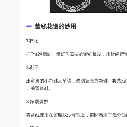
蕾絲花邊的妙用
1.衣服
把T恤翻個面，量好你需要的蕾絲長度，用針線把
2.鞋子
嫌家裏的小白鞋太單調，先别急着買新鞋，将蕾絲
二的蕾絲鞋。
3.家居裝飾
将蕾絲運用在窗簾或沙發罩上，瞬間增添了幾分仙