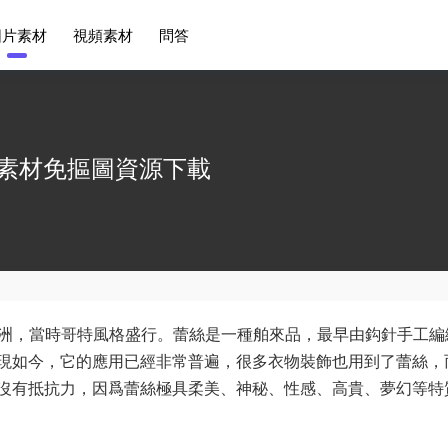
圖片素材
視頻素材
問答
素材免摳圖資源下載
歐洲，當時哥特風格盛行。蕾絲是一種舶來品，最早由鈎針手工編
現如今，它的應用已經非常普遍，很多衣物裝飾也用到了蕾絲，
沒有抵抗力，因爲蕾絲極具柔美、神秘、性感、高貴、夢幻等特