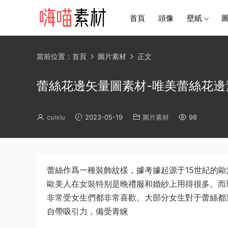
首頁
頭像
壁紙
當前位置：
首頁
圖片素材
正文
蕾絲花邊矢量圖素材-唯美蕾絲花邊
cuixiu
2023-05-19
圖片素材
98
蕾絲作爲一種裝飾紋樣，據考據起源于15世紀的
歐美人在女裝特别是晚禮服和婚紗上用得很多。而
非常受女生們都非常喜歡。大部分女生對于蕾絲都
自帶吸引力，備受青睐