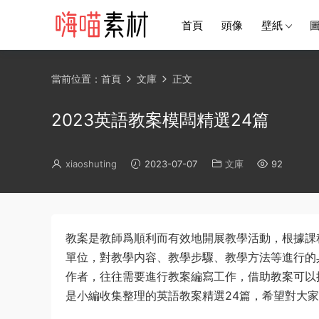
首頁
頭像
壁紙
當前位置：
首頁
文庫
正文
2023英語教案模闆精選24篇
xiaoshuting
2023-07-07
文庫
92
教案是教師爲順利而有效地開展教學活動，根據課
單位，對教學内容、教學步驟、教學方法等進行的
作者，往往需要進行教案編寫工作，借助教案可以
是小編收集整理的英語教案精選24篇，希望對大