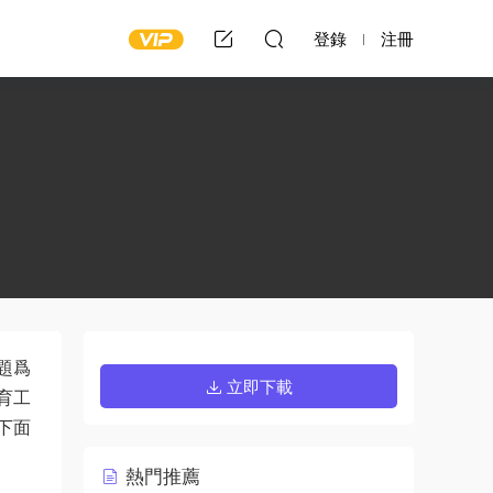
登錄
注冊
題爲
立即下載
育工
下面
熱門推薦