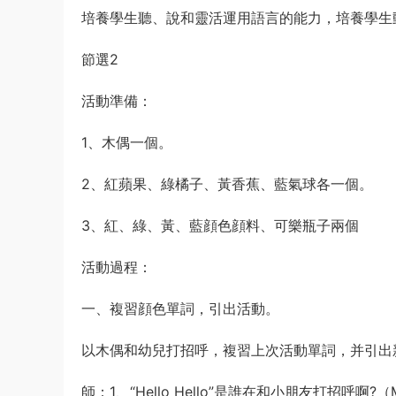
培養學生聽、說和靈活運用語言的能力，培養學生
節選2
活動準備：
1、木偶一個。
2、紅蘋果、綠橘子、黃香蕉、藍氣球各一個。
3、紅、綠、黃、藍顔色顔料、可樂瓶子兩個
活動過程：
一、複習顔色單詞，引出活動。
以木偶和幼兒打招呼，複習上次活動單詞，并引出
師：1、“Hello Hello”是誰在和小朋友打招呼啊?（