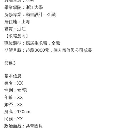
最高學曆：本科
畢業學院：浙江大學
所修專業：動畫設計、金融
居住地：上海
籍貫：浙江
【求職意向】
職位類型：應屆生求職，全職
期望月薪：起薪3000元，個人價值與公司成長
節選3
基本信息
姓名：XX
性别：女/男
年齡：XX
婚否：XX
身高：170cm
民族：XX
政治面貌：共青團員