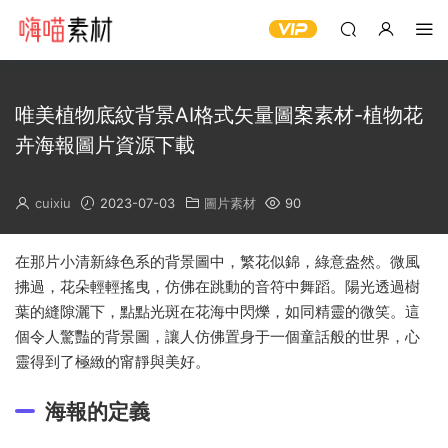
唯美植物底紋背景AI格式矢量圖案素材-植物花
卉海報圖片資源下載
cuixiu
2023-07-03
圖片素材
90
在那片小清新綠色系的背景圖中，繁花似錦，綠意盎然。微風
拂過，花朵輕輕搖曳，仿佛在跳動的音符中舞蹈。陽光透過樹
葉的縫隙灑下，點點光斑在花海中閃爍，如同精靈的微笑。這
個令人驚豔的背景圖，讓人仿佛置身于一個童話般的世界，心
靈得到了極緻的甯靜與美好。
海報的定義