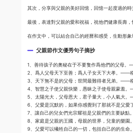
其次，分享與父親的美好回憶，回憶一起度過的時
最後，表達對父親的愛和祝福，祝他們健康長壽，
在作文中，可以結合自己的經曆和感受，生動形象
父親節作文優秀句子摘抄
1、善待孩子的奧秘在于不要隻作爲他們的父母。
2、爲人父母天下至善；爲人子女天下大孝。——
3、天下無不是的父母；世間最難得者兄弟。——
4、智慧之子使父親快樂，愚昧之子使母親蒙羞。
5、太陽光大，父母恩大，君子量大，小人氣大。
6、父愛是沉默的，如果你感覺到了那就不是父愛
7、讓自己的兒女們光宗耀祖是父親們的主要缺點
8、家庭是父親的王國，母親的世界，兒童的樂園
9、父愛可以犧牲自己的一切，包括自己的的生命