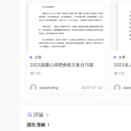
文庫
文庫
2023讀書心得體會範文集合15篇
2023
119
122
xiaoshuting
2023-07-22
xiao
評論
0
請先
登錄
！