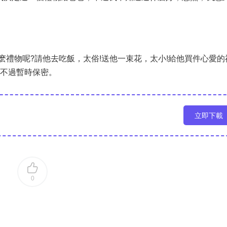
禮物呢?請他去吃飯，太俗!送他一束花，太小!給他買件心愛的
!不過暫時保密。
立即下載
0