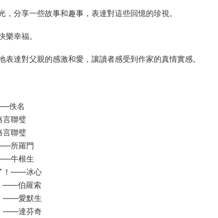
光，分享一些故事和趣事，表達對這些回憶的珍視。
快樂幸福。
地表達對父親的感激和愛，讓讀者感受到作家的真情實感。
——佚名
格言聯璧
格言聯璧
——所羅門
——牛根生
了！——冰心
。——伯羅索
。——愛默生
。——達芬奇