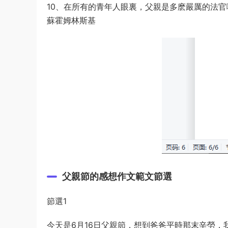
10、在所有的青年人眼裏，父親是多麽嚴厲的法
蘇霍姆林斯基
父親節的感想作文範文節選
節選1
今天是6月16日父親節，想到爸爸平時那末辛勞