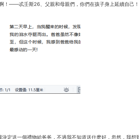
官啊！——忒壬斯26、父親和母親們，你們在孩子身上延續自己
，我決定送一個禮物給爸爸，不過我不知道送什麽好，忽然，我想