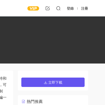
登錄
注冊
持和
立即下載
，可
制
編一
熱門推薦