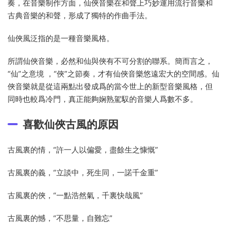
奏，在音樂制作方面，仙俠音樂在和聲上巧妙運用流行音樂和
古典音樂的和聲，形成了獨特的作曲手法。
仙俠風泛指的是一種音樂風格。
所謂仙俠音樂，必然和仙與俠有不可分割的聯系。簡而言之，
“仙”之意境 ，“俠”之節奏，才有仙俠音樂悠遠宏大的空間感。仙
俠音樂就是從這兩點出發成爲的當今世上的新型音樂風格，但
同時也較爲冷門，真正能夠娴熟駕馭的音樂人爲數不多。
喜歡仙俠古風的原因
古風裏的情，“許一人以偏愛，盡餘生之慷慨”
古風裏的義，“立談中，死生同，一諾千金重”
古風裏的俠，“一點浩然氣，千裏快哉風”
古風裏的憾，“不思量，自難忘”