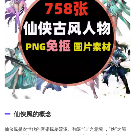
仙俠風的概念
仙俠風是次世代的音樂風格流派。強調“仙”之意境 ，“俠”之節