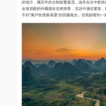
的地方，幾百年的古樹枝繁葉茂，漁舟在水中歡快
金發碧眼的外國朋友也來踏青，言語中滿含驚羨，
不到“萬戶炊煙暮霭濃”的田園風光，但我卻看到一