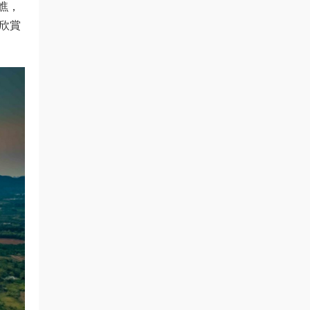
瞧，
欣賞