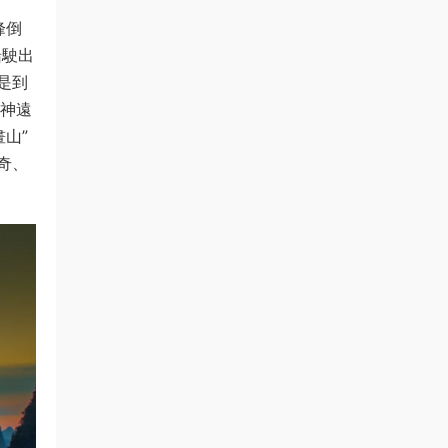
峰倒
船駛出
是到
凝神遠
山”
奇、