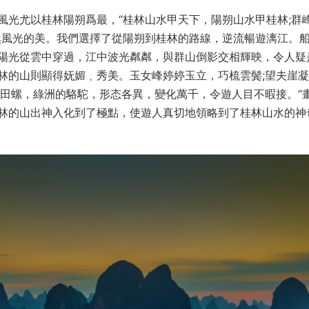
風光尤以桂林陽朔爲最，“桂林山水甲天下，陽朔山水甲桂林;群
然風光的美。我們選擇了從陽朔到桂林的路線，逆流暢遊漓江。
陽光從雲中穿過，江中波光粼粼，與群山倒影交相輝映，令人疑
林的山則顯得妩媚﹑秀美。玉女峰婷婷玉立，巧梳雲鬓;望夫崖
田螺，綠洲的駱駝，形态各異，變化萬千，令遊人目不暇接。“畫
林的山出神入化到了極點，使遊人真切地領略到了桂林山水的神