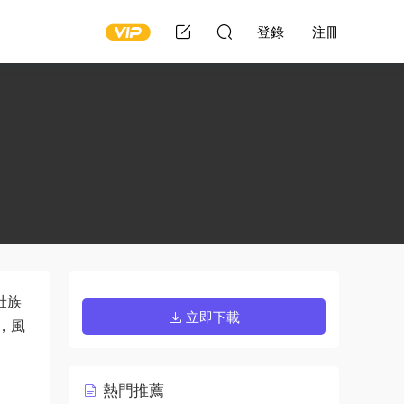
登錄
注冊
壯族
立即下載
，風
熱門推薦