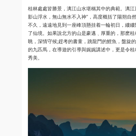
桂林處處皆勝景，漓江山水堪稱其中的典範。漓江
影山浮水，無山無水不入神”，高度概括了陽朔自
不久，遠遠地見到一座峰頂懸挂着一輪初日，縷縷
了仙境。如果說北方的山是豪邁﹑厚重的，那麽桂
眺，深情守候;趕考的書童，跳龍門的鯉魚，盤旋的
的九匹馬，在導遊的引導與娓娓講述中，更是令桂
秀美。