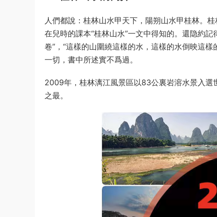
人們都說：桂林山水甲天下，陽朔山水甲桂林。桂林
在兒時的課本“桂林山水”一文中得知的。還隐約記
卷”，“這樣的山圍繞這樣的水，這樣的水倒映這樣
一切，書中所述實不爲過。
2009年，桂林漓江風景區以83公裏岩溶水景入
之最。