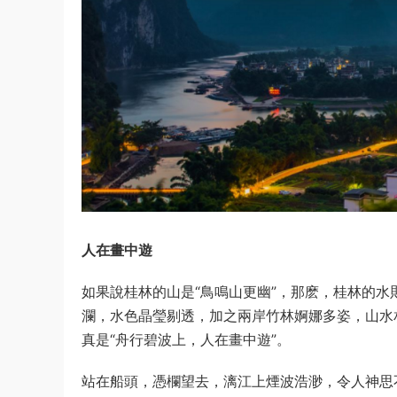
人在畫中遊
如果說桂林的山是“鳥鳴山更幽”，那麽，桂林的
瀾，水色晶瑩剔透，加之兩岸竹林婀娜多姿，山水
真是“舟行碧波上，人在畫中遊”。
站在船頭，憑欄望去，漓江上煙波浩渺，令人神思