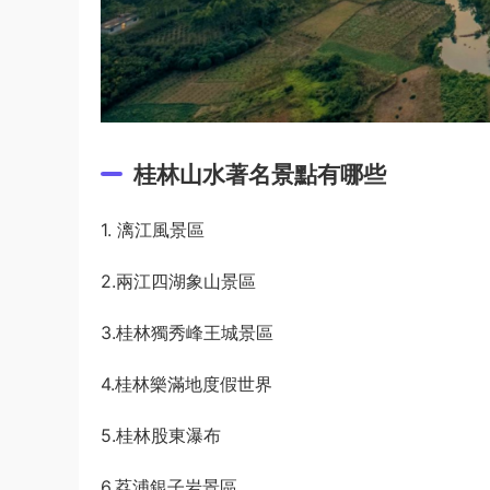
桂林山水著名景點有哪些
1. 漓江風景區
2.兩江四湖象山景區
3.桂林獨秀峰王城景區
4.桂林樂滿地度假世界
5.桂林股東瀑布
6.荔浦銀子岩景區