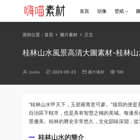
首頁
頭像
壁紙
當前位置：
首頁
圖片素材
正文
桂林山水風景高清大圖素材-桂林
cuixiu
2023-05-23
圖片素材
100
“桂林山水甲天下，玉碧羅青意可參。”描寫的便
自治區下轄市，也是具有智慧之稱的美城。每逢長
景優美。桂林的曆史非常悠久，文化韻味深淵，從
桂林山水的簡介