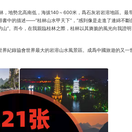
，地勢北高南低，海拔140～600米，爲石灰岩岩溶地區。最
得書中的描述——“桂林山水甲天下”，“感到像是走進了連綿不斷
的山”。而今，在我親臨桂林之際，桂林以其旖旎的風光向我證明
選世界紀錄協會世界最大的岩溶山水風景區。成爲中國旅遊的又一