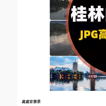
處處皆勝景