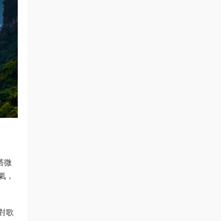
塔微
氣，
對歌