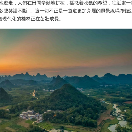
地遊走，人們在田間辛勤地耕種，播撒着收獲的希望，往近處一
歡聲笑語不斷……這一切不正是一道道更加亮麗的風景線嗎?雖然
個現代化的桂林正在茁壯成長。