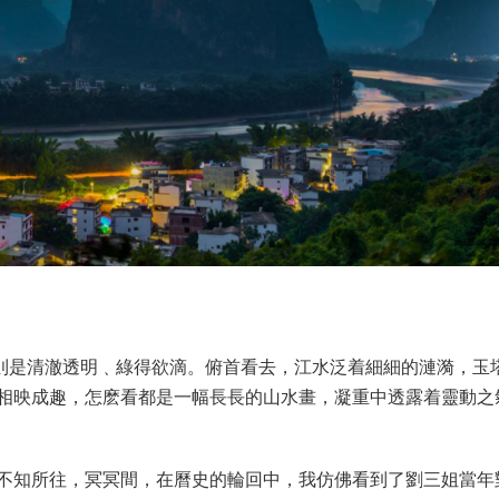
水則是清澈透明﹑綠得欲滴。俯首看去，江水泛着細細的漣漪，玉
相映成趣，怎麽看都是一幅長長的山水畫，凝重中透露着靈動之
不知所往，冥冥間，在曆史的輪回中，我仿佛看到了劉三姐當年