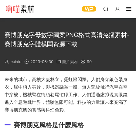
賽博朋克字母數字圖案PNG格式高清免摳素材-
賽博朋克字體模闆資源下載
cuixiu
2023-06-30
圖片素材
90
未來的城市，高樓大廈林立，霓虹燈閃爍。人們身穿銀色緊身
衣，腦中植入芯片，與機器融爲一體。無人駕駛飛行汽車在空
中穿梭，機械臂在街頭巷尾忙碌工作。人們通過虛拟現實眼鏡
進入全息遊戲世界，體驗無限可能。科技的力量讓未來充滿了
賽博朋克風的實感與科幻色彩。
賽博朋克風格是什麽風格