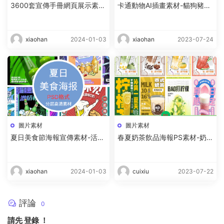
3600套宣傳手冊網頁展示素
卡通動物AI插畫素材-貓狗豬卡
材-産品設計合集下載
通插圖下載
xiaohan
2024-01-03
xiaohan
2023-07-24
圖片素材
圖片素材
夏日美食節海報宣傳素材-活動
春夏奶茶飲品海報PS素材-奶茶
燒烤設計模闆下載
廣告宣傳圖片素材資源下載
xiaohan
2024-01-03
cuixiu
2023-07-22
評論
0
請先
登錄
！