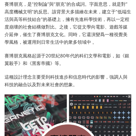
賽博朋克，是“控制論”與“朋克”的合成詞。字面意思，就是對”
高度機械文明”的反思。該背景大多描繪在未來，建立于“低端生
活與高等科技結合”的基礎上，擁有先進科學技術，再以一定程
度崩壞的社會結構做對比。之後，它從文學向電影、遊戲等媒
介延伸，催生了賽博朋克文化。同時，它還演變爲一種視覺美
學風格，被運用到日常生活中的衆多領域中 。
賽博朋克風格起源于20世紀80年代的科幻文學和電影，如《銀
翼殺手》和《黑客帝國》等。
這種設計理念主要受到科技進步和信息時代的影響，強調人與
科技的融合以及對未來社會的想象。