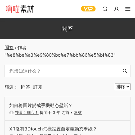
問答
問答
›
作者
"%e8%be%a3%e9%80%bc%e7%bb%86%e5%bf%83"
篩選：
問答
訂閱
如何将圖片變成手機動态壁紙？
辣逼！細心！
提問于 3 年 之前
•
素材
XR沒有3Dtouch怎樣設置自定義動态壁紙？