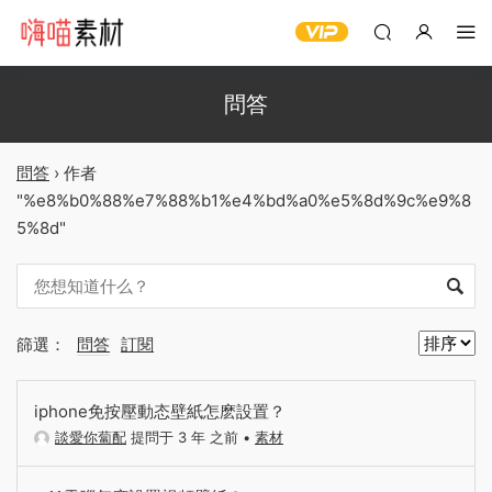
問答
問答
›
作者
"%e8%b0%88%e7%88%b1%e4%bd%a0%e5%8d%9c%e9%8
5%8d"
篩選：
問答
訂閱
iphone免按壓動态壁紙怎麽設置？
談愛你蔔配
提問于 3 年 之前
•
素材