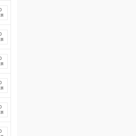
0
投票
0
投票
0
投票
0
投票
0
投票
0