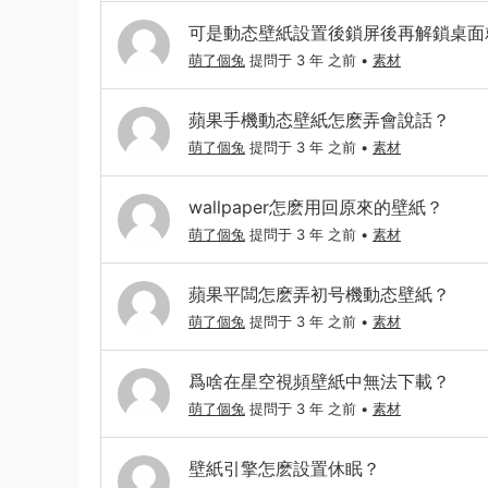
可是動态壁紙設置後鎖屏後再解鎖桌面
萌了個兔
提問于 3 年 之前
•
素材
蘋果手機動态壁紙怎麽弄會說話？
萌了個兔
提問于 3 年 之前
•
素材
wallpaper怎麽用回原來的壁紙？
萌了個兔
提問于 3 年 之前
•
素材
蘋果平闆怎麽弄初号機動态壁紙？
萌了個兔
提問于 3 年 之前
•
素材
爲啥在星空視頻壁紙中無法下載？
萌了個兔
提問于 3 年 之前
•
素材
壁紙引擎怎麽設置休眠？