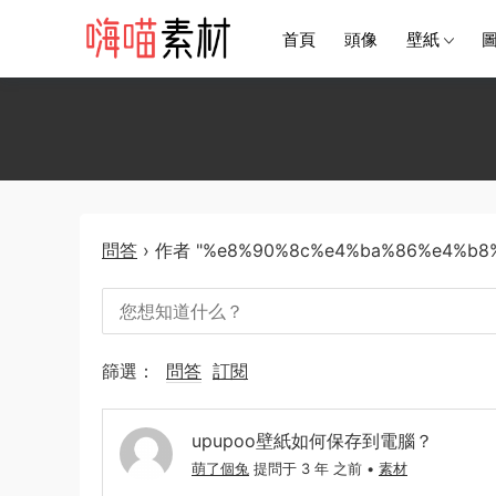
首頁
頭像
壁紙
問答
›
作者 "%e8%90%8c%e4%ba%86%e4%b8
篩選：
問答
訂閱
upupoo壁紙如何保存到電腦？
萌了個兔
提問于 3 年 之前
•
素材