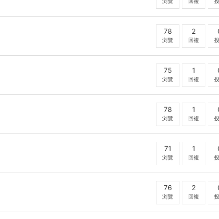
浏覽
回複
78
2
浏覽
回複
75
1
浏覽
回複
78
1
浏覽
回複
71
1
浏覽
回複
76
2
浏覽
回複