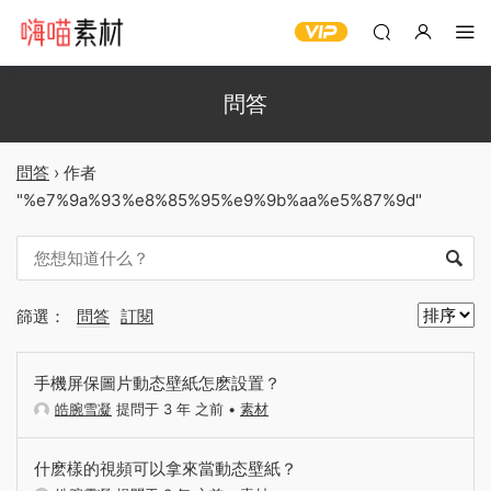
問答
問答
›
作者
"%e7%9a%93%e8%85%95%e9%9b%aa%e5%87%9d"
篩選：
問答
訂閱
手機屏保圖片動态壁紙怎麽設置？
皓腕雪凝
提問于 3 年 之前
•
素材
什麽樣的視頻可以拿來當動态壁紙？