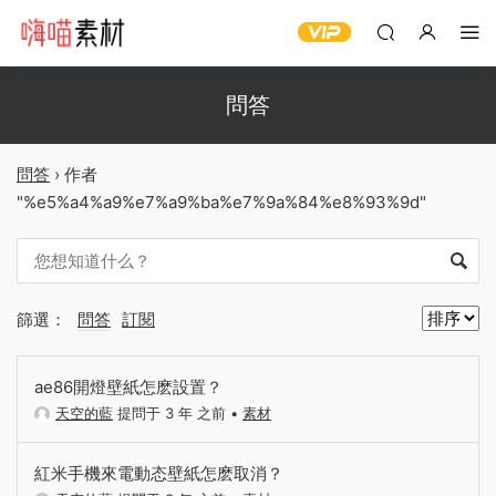
問答
問答
›
作者
"%e5%a4%a9%e7%a9%ba%e7%9a%84%e8%93%9d"
篩選：
問答
訂閱
ae86開燈壁紙怎麽設置？
天空的藍
提問于 3 年 之前
•
素材
紅米手機來電動态壁紙怎麽取消？