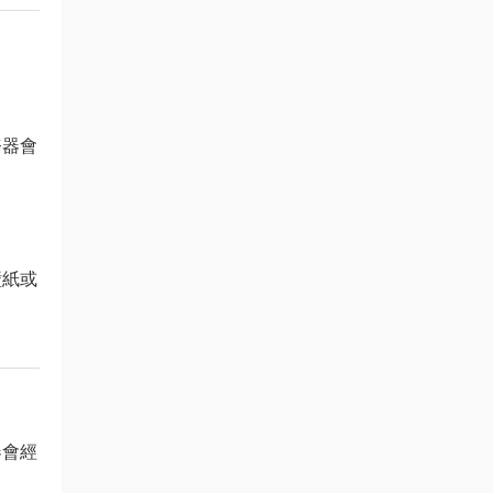
務器會
壁紙或
器會經