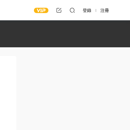
登錄
注冊