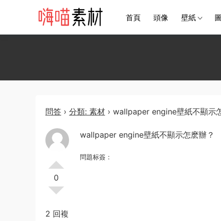
首頁
頭像
壁紙
問答
›
分類: 素材
›
wallpaper engine壁紙不顯
wallpaper engine壁紙不顯示怎麽辦？
問題标簽：
0
2 回複