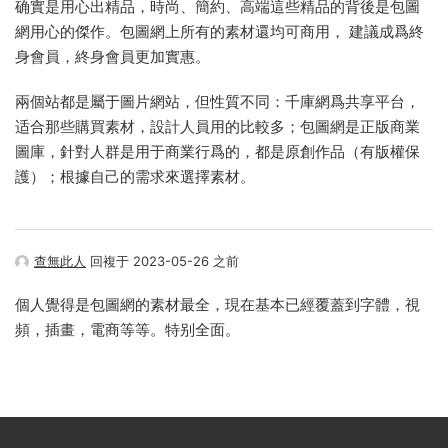
确實是用心出精品，時尚、簡約、高端這些精品的背後是包圖
網用心的傑作。包圖網上所有的素材還均可商用， 建議成爲終
身會員，終身會員更加實惠。
兩個站都是屬于圖片網站，但性質不同：千庫網爲共享平台，
适合那些購買素材，設計人員用的比較多；包圖網是正版商業
圖庫，針對人群是用于商業行爲的，都是原創作品（有版權保
護）；根據自己的需求來選擇素材。
查無此人
回複于 2023-05-26 之前
個人覺得是包圖網的素材最全，現在基本已經覆蓋到字體，視
頻，插畫，電商等等。特别全面。