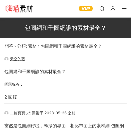
包圖網和千圖網誰的素材最全？
問答
›
分類: 素材
›
包圖網和千圖網誰的素材最全？
天空的藍
包圖網和千圖網誰的素材最全？
問題标簽：
2 回複
ゞ糖寶寶シ°
回複于 2023-05-26 之前
當然是包圖網好啦，幹淨的界面，相比市面上的素材網 包圖網