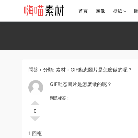
首頁
頭像
壁紙
問答
›
分類: 素材
›
GIF動态圖片是怎麽做的呢？
GIF動态圖片是怎麽做的呢？
問題标簽：
0
1 回複