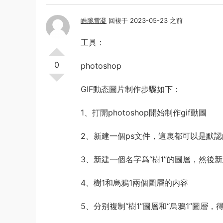
皓腕雪凝
回複于 2023-05-23 之前
工具：
0
photoshop
GIF動态圖片制作步驟如下：
1、打開photoshop開始制作gif動圖
2、新建一個ps文件，這裏都可以是默認
3、新建一個名字爲“樹1”的圖層，然後新
4、樹1和烏鴉1兩個圖層的内容
5、分别複制“樹1”圖層和“烏鴉1”圖層，得到