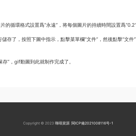
片的循環格式設置爲“永遠”，将每個圖片的持續時間設置爲“0.2
進行儲存了，按照下圖中指示，點擊菜單欄“文件”，然後點擊“文件
存”，gif動圖到此就制作完成了。
Copyright © 2023
嗨喵資源
閩ICP備2021008116号-1