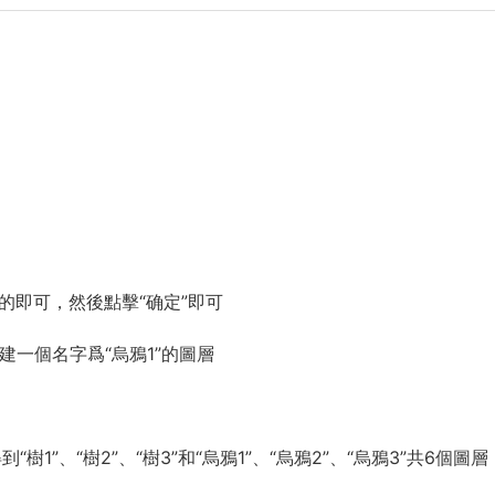
的即可，然後點擊“确定”即可
建一個名字爲“烏鴉1”的圖層
“樹1”、“樹2”、“樹3”和“烏鴉1”、“烏鴉2”、“烏鴉3”共6個圖層