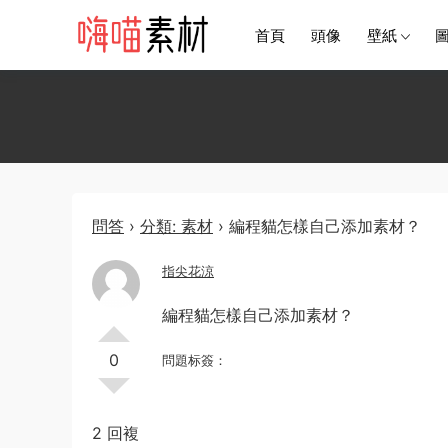
首頁
頭像
壁紙
問答
›
分類: 素材
›
編程貓怎樣自己添加素材？
指尖花涼
編程貓怎樣自己添加素材？
0
問題标簽：
2 回複