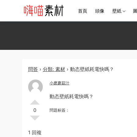
首頁
頭像
壁紙
問答
›
分類: 素材
›
動态壁紙耗電快嗎？
小磨蘑菇汁
動态壁紙耗電快嗎？
0
問題标簽：
1 回複