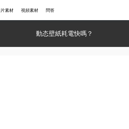
圖片素材
視頻素材
問答
動态壁紙耗電快嗎？