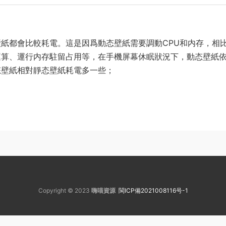
紙都會比較耗電。這是因爲動态壁紙需要調動CPU和内存，相
運算、運行内存駐留占用等，在手機屏幕休眠狀況下，動态壁紙
态壁紙相對靜态壁紙耗電多一些；
Copyright © 2023
嗨喵資源
閩ICP備2021008116号-1