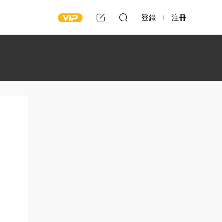
登錄
注冊