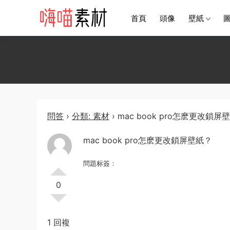
首頁
頭像
壁紙
問答
›
分類: 素材
›
mac book pro怎麽更改鎖屏
mac book pro怎麽更改鎖屏壁紙？
問題标簽：
0
1 回複