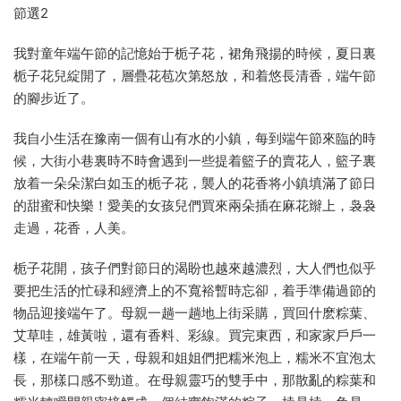
節選2
我對童年端午節的記憶始于栀子花，裙角飛揚的時候，夏日裏
栀子花兒綻開了，層疊花苞次第怒放，和着悠長清香，端午節
的腳步近了。
我自小生活在豫南一個有山有水的小鎮，每到端午節來臨的時
候，大街小巷裏時不時會遇到一些提着籃子的賣花人，籃子裏
放着一朵朵潔白如玉的栀子花，襲人的花香将小鎮填滿了節日
的甜蜜和快樂！愛美的女孩兒們買來兩朵插在麻花辮上，袅袅
走過，花香，人美。
栀子花開，孩子們對節日的渴盼也越來越濃烈，大人們也似乎
要把生活的忙碌和經濟上的不寬裕暫時忘卻，着手準備過節的
物品迎接端午了。母親一趟一趟地上街采購，買回什麽粽葉、
艾草哇，雄黃啦，還有香料、彩線。買完東西，和家家戶戶一
樣，在端午前一天，母親和姐姐們把糯米泡上，糯米不宜泡太
長，那樣口感不勁道。在母親靈巧的雙手中，那散亂的粽葉和