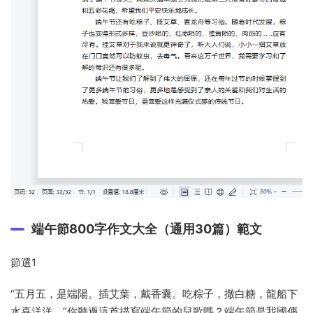
端午節800字作文大全（通用30篇）範文
節選1
“五月五，是端陽。插艾葉，戴香囊。吃粽子，撒白糖，龍船下
水喜洋洋。”你聽過這首描寫端午節的兒歌嗎？端午節是我國傳