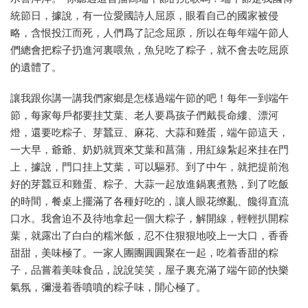
統節日，據說，有一位愛國詩人屈原，眼看自己的國家被侵
略，含恨投江而死，人們爲了記念屈原，所以在每年端午節人
們總會把粽子扔進河裏喂魚，魚兒吃了粽子，就不會去吃屈原
的遺體了。
讓我跟你講一講我們家鄉是怎樣過端午節的吧！每年一到端午
節，每家每戶都要挂艾葉、老人要爲孩子們戴長命縷、漂河
燈，還要吃粽子、芽蠶豆、麻花、大蒜和雞蛋，端午節這天，
一大早，爺爺、奶奶就買來艾葉和菖蒲，用紅線紮起來挂在門
上，據說，門口挂上艾葉，可以驅邪。到了中午，就把提前泡
好的芽蠶豆和雞蛋、粽子、大蒜一起放進鍋裏煮熟，到了吃飯
的時間，餐桌上擺滿了各種好吃的，讓人眼花缭亂、饞得直流
口水。我會迫不及待地拿起一個大粽子，解開線，輕輕扒開粽
葉，就露出了白白的糯米飯，忍不住狠狠地咬上一大口，香香
甜甜，美味極了。一家人團團圓圓聚在一起，吃着香甜的粽
子，品嘗着美味食品，說說笑笑，屋子裏充滿了端午節的快樂
氣氛，彌漫着香噴噴的粽子味，開心極了。