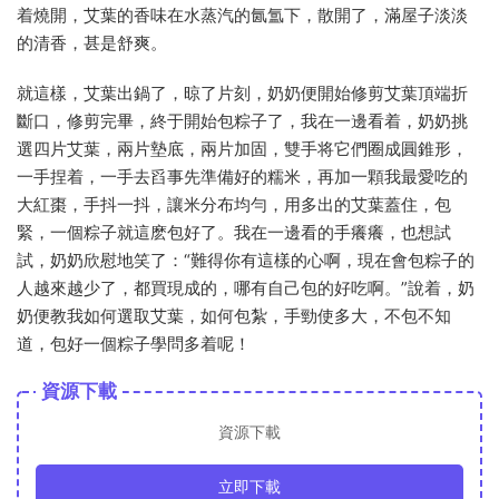
着燒開，艾葉的香味在水蒸汽的氤氲下，散開了，滿屋子淡淡
的清香，甚是舒爽。
就這樣，艾葉出鍋了，晾了片刻，奶奶便開始修剪艾葉頂端折
斷口，修剪完畢，終于開始包粽子了，我在一邊看着，奶奶挑
選四片艾葉，兩片墊底，兩片加固，雙手将它們圈成圓錐形，
一手捏着，一手去舀事先準備好的糯米，再加一顆我最愛吃的
大紅棗，手抖一抖，讓米分布均勻，用多出的艾葉蓋住，包
緊，一個粽子就這麽包好了。我在一邊看的手癢癢，也想試
試，奶奶欣慰地笑了：“難得你有這樣的心啊，現在會包粽子的
人越來越少了，都買現成的，哪有自己包的好吃啊。”說着，奶
奶便教我如何選取艾葉，如何包紮，手勁使多大，不包不知
道，包好一個粽子學問多着呢！
資源下載
資源下載
立即下載