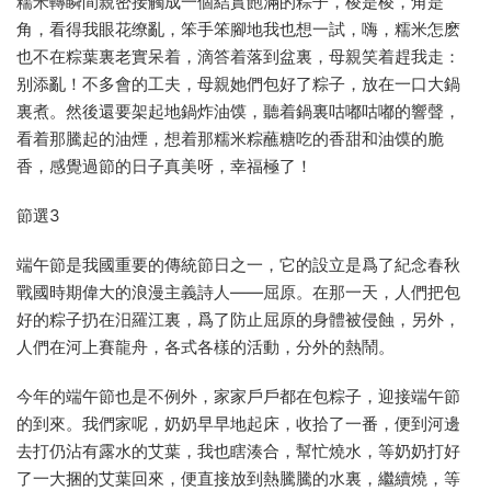
糯米轉瞬間親密接觸成一個結實飽滿的粽子，棱是棱，角是
角，看得我眼花缭亂，笨手笨腳地我也想一試，嗨，糯米怎麽
也不在粽葉裏老實呆着，滴答着落到盆裏，母親笑着趕我走：
别添亂！不多會的工夫，母親她們包好了粽子，放在一口大鍋
裏煮。然後還要架起地鍋炸油馍，聽着鍋裏咕嘟咕嘟的響聲，
看着那騰起的油煙，想着那糯米粽蘸糖吃的香甜和油馍的脆
香，感覺過節的日子真美呀，幸福極了！
節選3
端午節是我國重要的傳統節日之一，它的設立是爲了紀念春秋
戰國時期偉大的浪漫主義詩人——屈原。在那一天，人們把包
好的粽子扔在汨羅江裏，爲了防止屈原的身體被侵蝕，另外，
人們在河上賽龍舟，各式各樣的活動，分外的熱鬧。
今年的端午節也是不例外，家家戶戶都在包粽子，迎接端午節
的到來。我們家呢，奶奶早早地起床，收拾了一番，便到河邊
去打仍沾有露水的艾葉，我也瞎湊合，幫忙燒水，等奶奶打好
了一大捆的艾葉回來，便直接放到熱騰騰的水裏，繼續燒，等