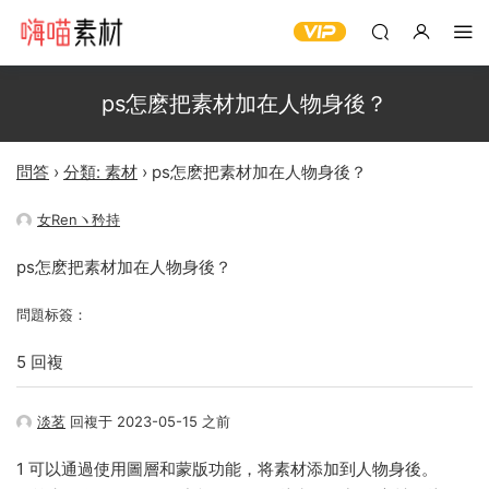
ps怎麽把素材加在人物身後？
問答
›
分類: 素材
›
ps怎麽把素材加在人物身後？
女Renヽ矜持
ps怎麽把素材加在人物身後？
問題标簽：
5 回複
淡茗
回複于 2023-05-15 之前
1 可以通過使用圖層和蒙版功能，将素材添加到人物身後。