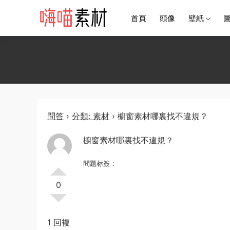
首頁
頭像
壁紙
問答
›
分類: 素材
›
櫥窗素材哪裏找不違規？
櫥窗素材哪裏找不違規？
問題标簽：
0
1 回複