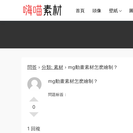
首頁
頭像
壁紙
問答
›
分類: 素材
›
mg動畫素材怎麽繪制？
mg動畫素材怎麽繪制？
問題标簽：
0
1 回複