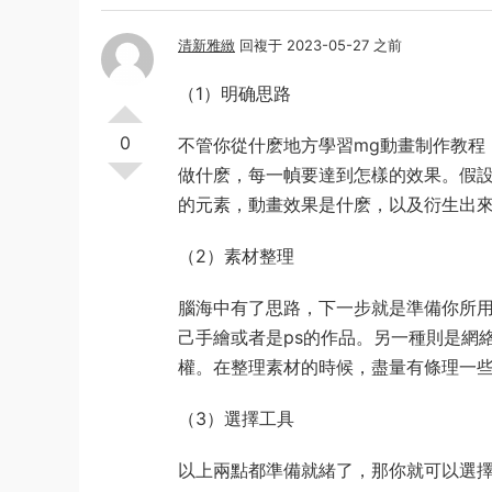
清新雅緻
回複于 2023-05-27 之前
（1）明确思路
0
不管你從什麽地方學習mg動畫制作教程
做什麽，每一幀要達到怎樣的效果。假
的元素，動畫效果是什麽，以及衍生出
（2）素材整理
腦海中有了思路，下一步就是準備你所
己手繪或者是ps的作品。另一種則是網
權。在整理素材的時候，盡量有條理一
（3）選擇工具
以上兩點都準備就緒了，那你就可以選擇