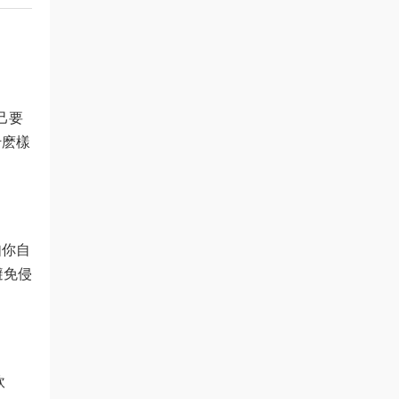
己要
什麽樣
如你自
避免侵
軟