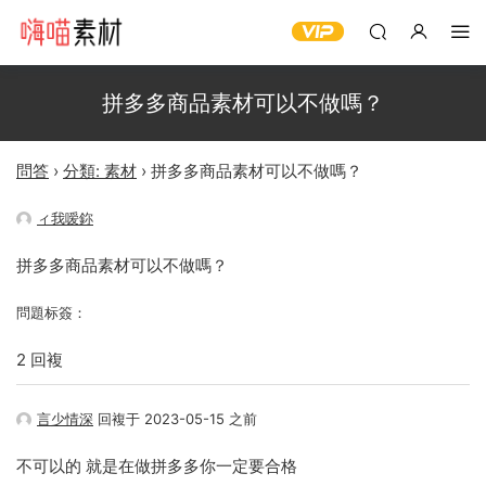
拼多多商品素材可以不做嗎？
問答
›
分類: 素材
›
拼多多商品素材可以不做嗎？
ィ我嗳鉨
拼多多商品素材可以不做嗎？
問題标簽：
2 回複
言少情深
回複于 2023-05-15 之前
不可以的 就是在做拼多多你一定要合格