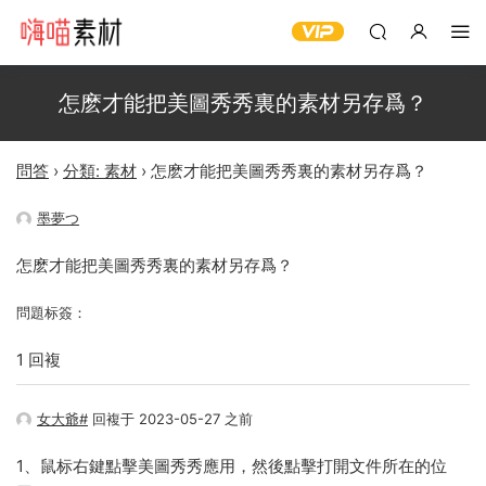
怎麽才能把美圖秀秀裏的素材另存爲？
問答
›
分類: 素材
›
怎麽才能把美圖秀秀裏的素材另存爲？
墨夢つ
怎麽才能把美圖秀秀裏的素材另存爲？
問題标簽：
1 回複
女大爺#
回複于 2023-05-27 之前
1、鼠标右鍵點擊美圖秀秀應用，然後點擊打開文件所在的位