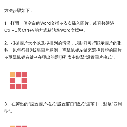
方法步驟如下：
1、打開一個空白的Word文檔→依次插入圖片，或直接通過
Ctrl+C與Ctrl+V的方式粘貼進Word文檔中。
2、根據圖片大小以及拟排列的情況，規劃好每行顯示圖片的張
數。以每行排列2張圖片爲例，單擊鼠标左鍵來選擇具體的圖片
→單擊鼠标右鍵→在彈出的選項列表中點擊“設置圖片格式”。
3、在彈出的“設置圖片格式”設置窗口“版式”選項中，點擊“四周
型”。