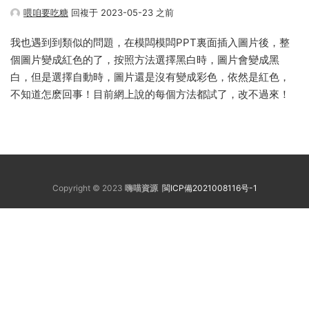
喂咱要吃糖
回複于 2023-05-23 之前
我也遇到到類似的問題，在模闆模闆PPT裏面插入圖片後，整
個圖片變成紅色的了，按照方法選擇黑白時，圖片會變成黑
白，但是選擇自動時，圖片還是沒有變成彩色，依然是紅色，
不知道怎麽回事！目前網上說的每個方法都試了，改不過來！
Copyright © 2023
嗨喵資源
閩ICP備2021008116号-1