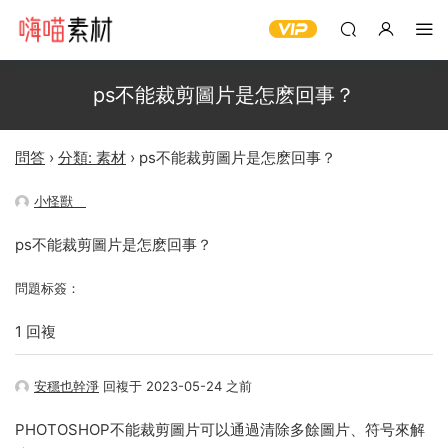
ps不能裁剪圖片是怎麽回事？
問答
›
分類: 素材
›
ps不能裁剪圖片是怎麽回事？
小怪獸ゞ
ps不能裁剪圖片是怎麽回事？
問題标簽：
1 回複
安穩也幹淨
回複于 2023-05-24 之前
PHOTOSHOP不能裁剪圖片可以通過清除多餘圖片、符号來解