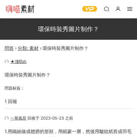
環保時裝秀圖片制作？
問答
›
分類: 素材
›
環保時裝秀圖片制作？
★淺唱め
環保時裝秀圖片制作？
問題标簽：
1 回複
一舉風荷
回複于 2023-05-23 之前
1.用鐵絲做成翅膀的形狀，用紙蒙一層，然後用皺紋紙剪成羽毛