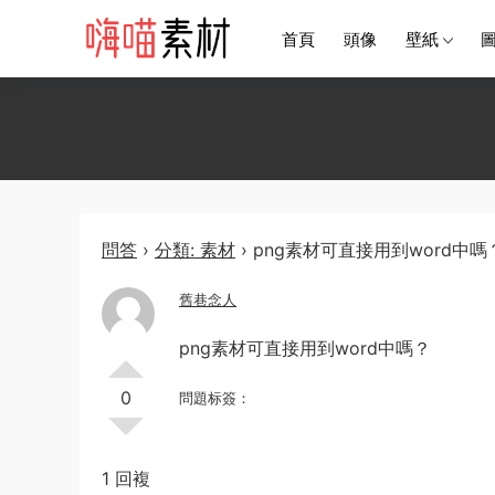
首頁
頭像
壁紙
問答
›
分類: 素材
›
png素材可直接用到word中嗎
舊巷念人
png素材可直接用到word中嗎？
0
問題标簽：
1 回複