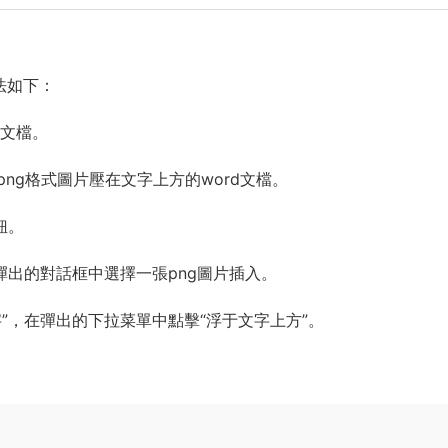
法如下：
d文檔。
ng格式圖片壓在文字上方的word文檔。
鈕。
彈出的對話框中選擇一張png圖片插入。
”，在彈出的下拉菜單中點擊“浮于文字上方”。