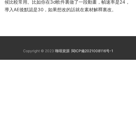
候比較常用。比如你在3d軟件裏做了一段動畫，幀速率是24，
導入AE後默認是30，如果想改的話就在素材解釋裏改。
Copyright © 2023
嗨喵資源
閩ICP備2021008116号-1