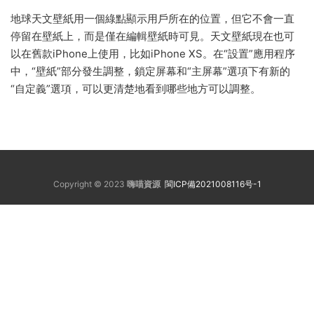
地球天文壁紙用一個綠點顯示用戶所在的位置，但它不會一直
停留在壁紙上，而是僅在編輯壁紙時可見。天文壁紙現在也可
以在舊款iPhone上使用，比如iPhone XS。在“設置”應用程序
中，“壁紙”部分發生調整，鎖定屏幕和“主屏幕”選項下有新的
“自定義”選項，可以更清楚地看到哪些地方可以調整。
Copyright © 2023
嗨喵資源
閩ICP備2021008116号-1