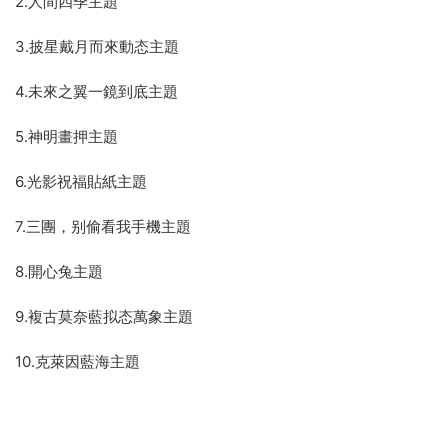
2.人間四季主題
3.披星戴月而來動态主題
4.未來之翼一鏡到底主題
5.神明畫押主題
6.光影祝福貼紙主題
7.三團，别偷看我手機主題
8.開心兔主題
9.複古莫奈藍拟态萬象主題
10.克萊因藍海主題