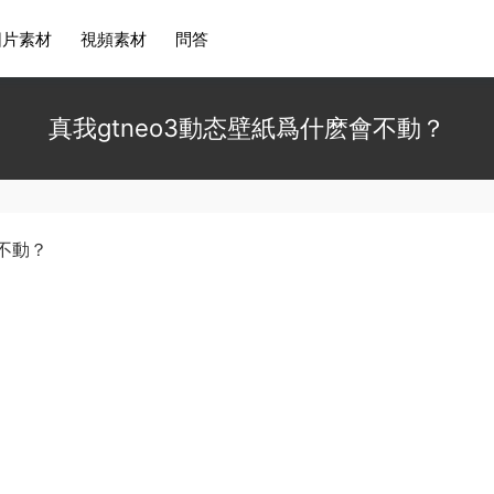
圖片素材
視頻素材
問答
真我gtneo3動态壁紙爲什麽會不動？
會不動？