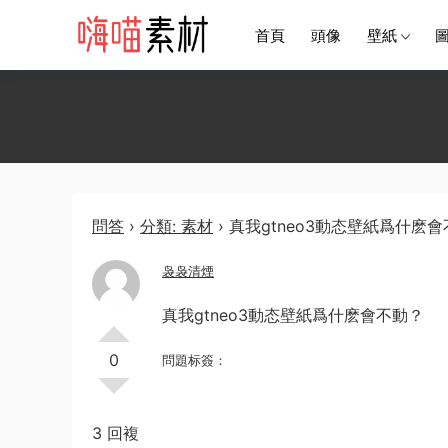
首頁
頭像
壁紙
問答
›
分類: 素材
›
真我gtneo3動态壁紙爲什麽
袅袅清煙
真我gtneo3動态壁紙爲什麽會不動？
0
問題标簽：
3 回複