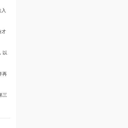
進入
時才
，以
并再
第三