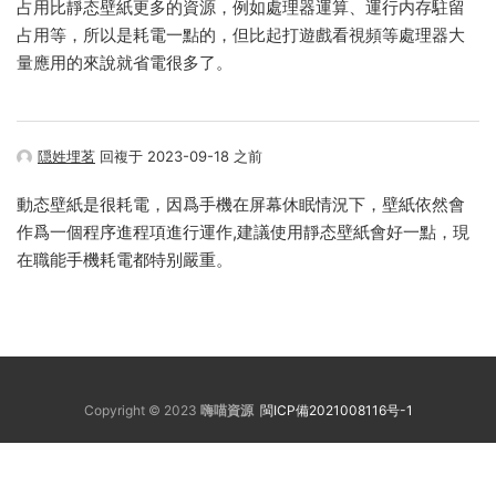
占用比靜态壁紙更多的資源，例如處理器運算、運行内存駐留
占用等，所以是耗電一點的，但比起打遊戲看視頻等處理器大
量應用的來說就省電很多了。
隠姓埋茗
回複于 2023-09-18 之前
動态壁紙是很耗電，因爲手機在屏幕休眠情況下，壁紙依然會
作爲一個程序進程項進行運作,建議使用靜态壁紙會好一點，現
在職能手機耗電都特别嚴重。
Copyright © 2023
嗨喵資源
閩ICP備2021008116号-1