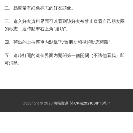
二、點擊帶有紅色标志的好友頭像。
三、進入好友資料界面可以看到該好友被禁止查看自己朋友圈
的标志，這時點擊右上角“選項”。
四、彈出的上拉菜單内點擊“設置朋友和視頻動态權限”。
五、這時打開的這個界面内關閉第一個開關（不讓他看我）即
可消除。
Copyright © 2023
嗨喵資源
閩ICP備2021008116号-1