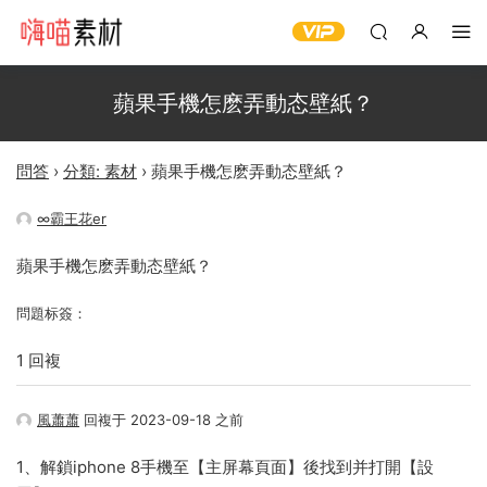
蘋果手機怎麽弄動态壁紙？
問答
›
分類: 素材
›
蘋果手機怎麽弄動态壁紙？
∞霸王花er
蘋果手機怎麽弄動态壁紙？
問題标簽：
1 回複
風蕭蕭
回複于 2023-09-18 之前
1、解鎖iphone 8手機至【主屏幕頁面】後找到并打開【設