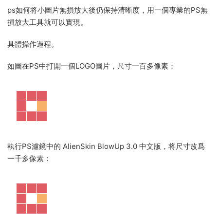
ps如何将小圖片無損放大後仍保持清晰度，用一個專業的PS無
損放大工具就可以實現。
具體操作過程。
如圖在PS中打開一個LOGO圖片，尺寸一百多像素：
執行PS濾鏡中的 AlienSkin BlowUp 3.0 中文版，将尺寸改爲
一千多像素：