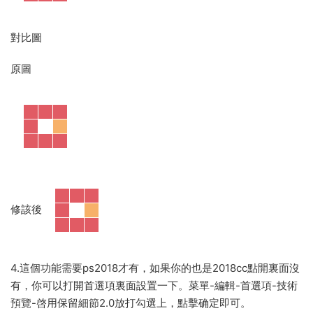
對比圖
原圖
修該後
4.這個功能需要ps2018才有，如果你的也是2018cc點開裏面沒
有，你可以打開首選項裏面設置一下。菜單-編輯-首選項-技術
預覽-啓用保留細節2.0放打勾選上，點擊确定即可。