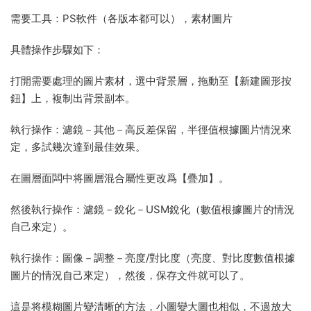
需要工具：PS軟件（各版本都可以），素材圖片
具體操作步驟如下：
打開需要處理的圖片素材，選中背景層，拖動至【新建圖形按
鈕】上，複制出背景副本。
執行操作：濾鏡－其他－高反差保留，半徑值根據圖片情況來
定，多試幾次達到最佳效果。
在圖層面闆中将圖層混合屬性更改爲【疊加】。
然後執行操作：濾鏡－銳化－USM銳化（數值根據圖片的情況
自己來定）。
執行操作：圖像－調整－亮度/對比度（亮度、對比度數值根據
圖片的情況自己來定），然後，保存文件就可以了。
這是将模糊圖片變清晰的方法，小圖變大圖也相似，不過放大