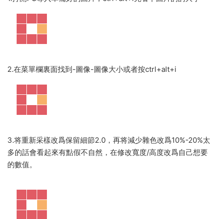
2.在菜單欄裏面找到-圖像-圖像大小或者按ctrl+alt+i
3.将重新采樣改爲保留細節2.0，再将減少雜色改爲10%-20%太
多的話會看起來有點假不自然，在修改寬度/高度改爲自己想要
的數值。