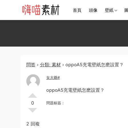
首頁
頭像
壁紙
問答
›
分類: 素材
›
oppoA5充電壁紙怎麽設置？
女大爺#
oppoA5充電壁紙怎麽設置？
0
問題标簽：
2 回複