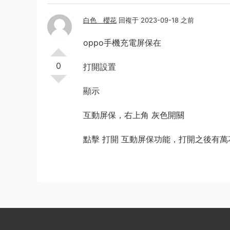
白色ゞ櫻花
回複于 2023-09-18 之前
oppo手機充電屏保在
0
打開設置
顯示
互動屏保，右上角 灰色開關
點擊 打開 互動屏保功能，打開之後有