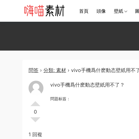
首頁
頭像
壁紙
問答
›
分類: 素材
›
vivo手機爲什麽動态壁紙用不
vivo手機爲什麽動态壁紙用不了？
問題标簽：
0
1 回複