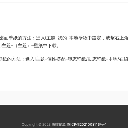
以上系統設置桌面壁紙的方法：進入i主題–我的–本地壁紙中設定，或擊右上
i主題–（主題）–壁紙中下載。
置桌面壁紙的方法：進入i主題–個性搭配–靜态壁紙/動态壁紙–本地/在線
Copyright © 2023
嗨喵資源
閩ICP備2021008116号-1