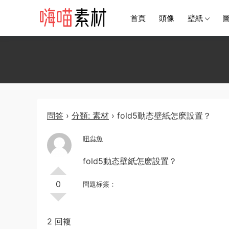
首頁
頭像
壁紙
問答
›
分類: 素材
›
fold5動态壁紙怎麽設置？
吜尛魚
fold5動态壁紙怎麽設置？
0
問題标簽：
2 回複