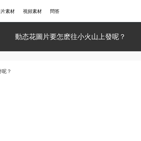
圖片素材
視頻素材
問答
動态花圖片要怎麽往小火山上發呢？
發呢？