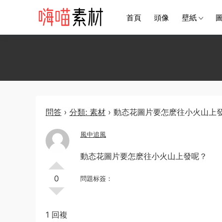
首頁
頭像
壁紙
問答
›
分類: 素材
›
動态花圖片要怎麽往小火山上
風中追風
動态花圖片要怎麽往小火山上發呢？
0
問題标簽：
1 回複