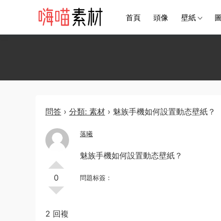
首頁
頭像
壁紙
問答
›
分類: 素材
›
魅族手機如何設置動态壁紙？
落曦
魅族手機如何設置動态壁紙？
0
問題标簽：
2 回複