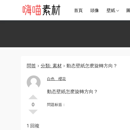
首頁
頭像
壁紙
問答
›
分類: 素材
›
動态壁紙怎麽旋轉方向？
白色ゞ櫻花
動态壁紙怎麽旋轉方向？
0
問題标簽：
1 回複