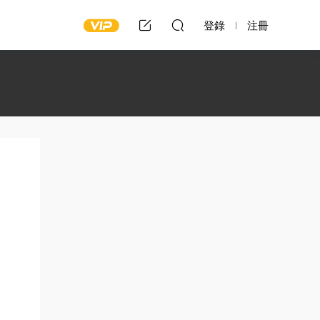
登錄
注冊